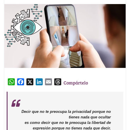
W
F
X
L
E
T
Compártelo
h
a
i
m
h
a
c
n
a
r
t
e
k
i
e
s
b
e
l
a
Decir que no te preocupa la privacidad porque no
A
o
d
d
tienes nada que ocultar
p
es como decir que no te preocupa la libertad de
o
I
s
expresión porque no tienes nada que decir.