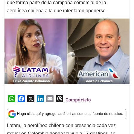
que forma parte de la campaña comercial de la
aerolínea chilena a la que intentaron oponerse
W
F
X
L
E
T
Compártelo
h
a
i
m
h
a
c
n
a
r
t
e
k
i
e
Latam, la aerolínea chilena con presencia cada vez
s
b
e
l
a
mayor en Colombia donde ya vuela 17 destinos, se