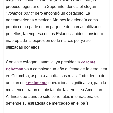
A
o
d
d
p
o
I
s
propuso registrar en la Superintendencia el slogan
p
k
n
“
Volamos por ti
” pero encontró un obstáculo. La
norteamericana American Airlines lo defendía como
propio como parte de un paquete de marcas utilizado
por ellos, la empresa de los Estados Unidos consideró
inapropiada la expresión de la marca, por ya ser
utilizadas por ellos.
Zarante
Con este eslogan Latam, cuya presidenta
Bahamón
va a completar un año al frente de la aerolínea
en Colombia, aspira a ampliar sus rutas. Todo dentro de
crecimiento
un plan de
operacional significativo, para la
meta encontraron un obstáculo: la aerolínea American
Airlines que aunque solo tiene rutas internacionales
defiende su estrategia de mercadeo en el país.