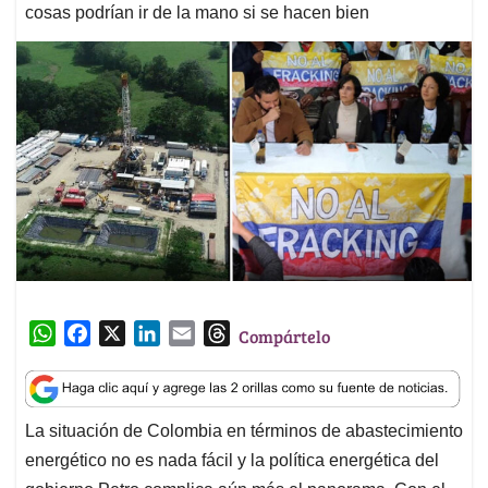
cosas podrían ir de la mano si se hacen bien
W
F
X
L
E
T
Compártelo
h
a
i
m
h
a
c
n
a
r
t
e
k
i
e
La situación de Colombia en términos de abastecimiento
s
b
e
l
a
energético no es nada fácil y la política energética del
A
o
d
d