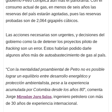
p
o
I
s
gobierno Petro complica aún más el panorama. Con el
p
k
n
consumo actual de gas, en menos de seis años las
reservas del país estarán agotadas, pues las reservas
probadas son de 2,064 gigapiés cúbicos.
Las acciones necesarias son urgentes, y decisiones del
gobierno como la de detener los proyectos piloto de
fracking
son un error. Estos habrían podido darle
algunos años más de autoabastecimiento de gas al país.
“
Con la mentalidad proambiental de Petro no es posible
lograr un equilibrio entre desarrollo energético y
protección ambientalista, pese a la experiencia
acumulada por Colombia desde los años 80
”, comenta
Miroslav Jara Salas
Jorge
, ingeniero petrolero con más
de 30 años de experiencia internacional.