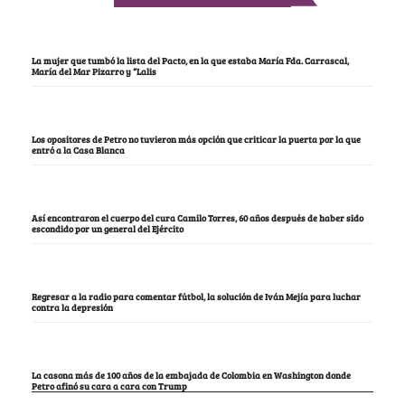
La mujer que tumbó la lista del Pacto, en la que estaba María Fda. Carrascal,
María del Mar Pizarro y “Lalis
Los opositores de Petro no tuvieron más opción que criticar la puerta por la que
entró a la Casa Blanca
Así encontraron el cuerpo del cura Camilo Torres, 60 años después de haber sido
escondido por un general del Ejército
Regresar a la radio para comentar fútbol, la solución de Iván Mejía para luchar
contra la depresión
La casona más de 100 años de la embajada de Colombia en Washington donde
Petro afinó su cara a cara con Trump