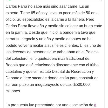
t
e
k
i
e
Carlos Parra no sabe más sino asar carne. Es un
s
b
e
l
a
experto. Tiene 65 años y lleva un poco más de 50 en el
A
o
d
d
p
o
I
s
oficio. Su especialidad es la carne a la llanera. Pero
p
k
n
Carlos Parra lleva año y medio sin colocar un buen corte
en la parrilla. Desde que inició la pandemia tuvo que
cerrar su negocio y un año y medio después no ha
podido volver a recibir a sus fieles clientes. Él es uno de
las decenas de personas que trabajaban en el Palacio
del colesterol, el piqueteadero más tradicional de
Bogotá que está relacionado directamente con el fútbol
capitalino y que el Instituto Distrital de Recreación y
Deporte quiere sacar de donde están para construir en
su reemplazo un megaproyecto de casi $500.000
millones.
8
La propuesta fue presentada por una asociación de