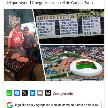
del que viven 17 negocios como el de Carlos Parra
W
F
X
L
E
T
Compártelo
h
a
i
m
h
a
c
n
a
r