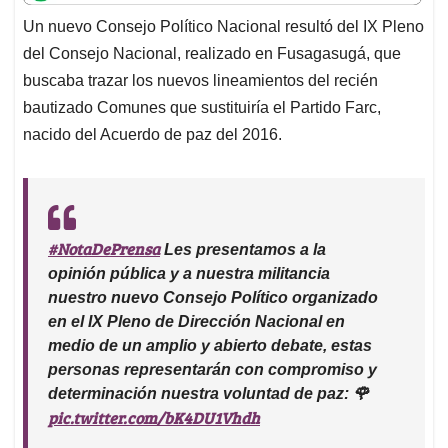
t
e
k
i
e
Un nuevo Consejo Político Nacional resultó del IX Pleno
s
b
e
l
a
del Consejo Nacional, realizado en Fusagasugá, que
A
o
d
d
p
o
I
s
buscaba trazar los nuevos lineamientos del recién
p
k
n
bautizado Comunes que sustituiría el Partido Farc,
nacido del Acuerdo de paz del 2016.
#NotaDePrensa
Les presentamos a la
opinión pública y a nuestra militancia
nuestro nuevo Consejo Político organizado
en el IX Pleno de Dirección Nacional en
medio de un amplio y abierto debate, estas
personas representarán con compromiso y
determinación nuestra voluntad de paz: 🌹
pic.twitter.com/bK4DU1Vhdh