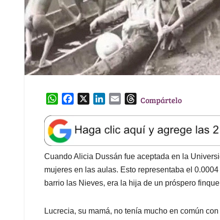
W
F
X
L
E
T
Compártelo
h
a
i
m
h
a
c
n
a
r
t
e
k
i
e
s
b
e
l
a
A
o
d
d
Cuando Alicia Dussán fue aceptada en la Univers
p
o
I
s
mujeres en las aulas. Esto representaba el 0.0004
p
k
n
barrio las Nieves, era la hija de un próspero finqu
Lucrecia, su mamá, no tenía mucho en común con s