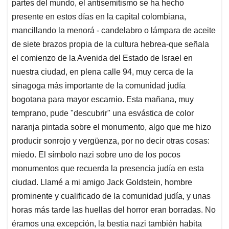
partes del mundo, el antisemitismo se ha hecho
A
o
d
d
p
o
I
s
presente en estos días en la capital colombiana,
p
k
n
mancillando la menorá - candelabro o lámpara de aceite
de siete brazos propia de la cultura hebrea-que señala
el comienzo de la Avenida del Estado de Israel en
nuestra ciudad, en plena calle 94, muy cerca de la
sinagoga más importante de la comunidad judía
bogotana para mayor escarnio. Esta mañana, muy
temprano, pude "descubrir" una esvástica de color
naranja pintada sobre el monumento, algo que me hizo
producir sonrojo y vergüenza, por no decir otras cosas:
miedo. El símbolo nazi sobre uno de los pocos
monumentos que recuerda la presencia judía en esta
ciudad. Llamé a mi amigo Jack Goldstein, hombre
prominente y cualificado de la comunidad judía, y unas
horas más tarde las huellas del horror eran borradas. No
éramos una excepción, la bestia nazi también habita