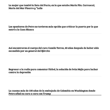
La mujer que tumbó la lista del Pacto, en la que estaba María Fda. Carrascal,
María del Mar Pizarro y “Lalis
Los opositores de Petro no tuvieron más opción que criticar la puerta por la que
entró a la Casa Blanca
Así encontraron el cuerpo del cura Camilo Torres, 60 años después de haber sido
escondido por un general del Ejército
Regresar a la radio para comentar fútbol, la solución de Iván Mejía para luchar
contra la depresión
La casona más de 100 años de la embajada de Colombia en Washington donde
Petro afinó su cara a cara con Trump