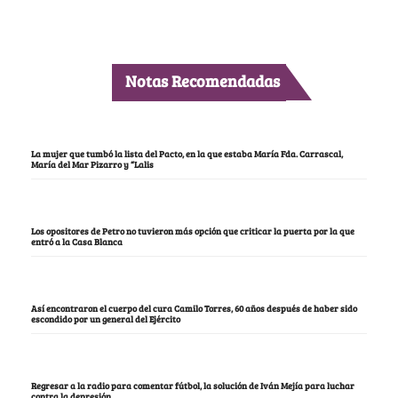
Notas Recomendadas
La mujer que tumbó la lista del Pacto, en la que estaba María Fda. Carrascal,
María del Mar Pizarro y “Lalis
Los opositores de Petro no tuvieron más opción que criticar la puerta por la que
entró a la Casa Blanca
Así encontraron el cuerpo del cura Camilo Torres, 60 años después de haber sido
escondido por un general del Ejército
Regresar a la radio para comentar fútbol, la solución de Iván Mejía para luchar
contra la depresión