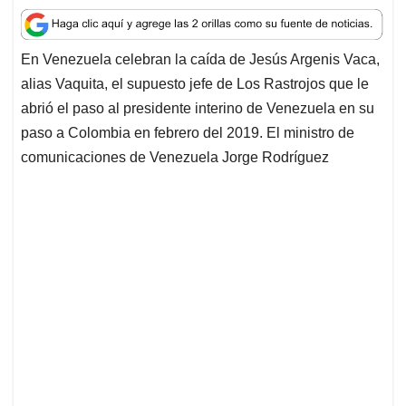
a
c
n
a
r
t
e
k
i
e
En Venezuela celebran la caída de Jesús Argenis Vaca,
s
b
e
l
a
alias Vaquita, el supuesto jefe de Los Rastrojos que le
A
o
d
d
p
o
I
s
abrió el paso al presidente interino de Venezuela en su
p
k
n
paso a Colombia en febrero del 2019. El ministro de
comunicaciones de Venezuela Jorge Rodríguez