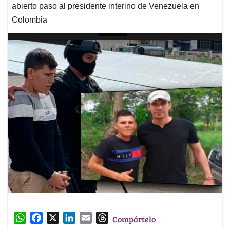
abierto paso al presidente interino de Venezuela en
Colombia
W
F
X
L
E
T
Compártelo
h
a
i
m
h