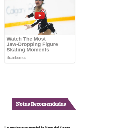
Notas Recomendadas
La mujer que tumbó la lista del Pacto,