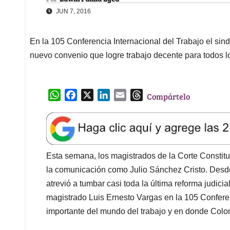
JUN 7, 2016
En la 105 Conferencia Internacional del Trabajo el sin
nuevo convenio que logre trabajo decente para todos l
W
F
X
L
E
T
Compártelo
h
a
i
m
h
a
c
n
a
r
t
e
k
i
e
s
b
e
l
a
A
o
d
d
Esta semana, los magistrados de la Corte Constituc
p
o
I
s
la comunicación como Julio Sánchez Cristo. Desde
p
k
n
atrevió a tumbar casi toda la última reforma judicia
magistrado Luis Ernesto Vargas en la 105 Conferenc
importante del mundo del trabajo y en donde Colo