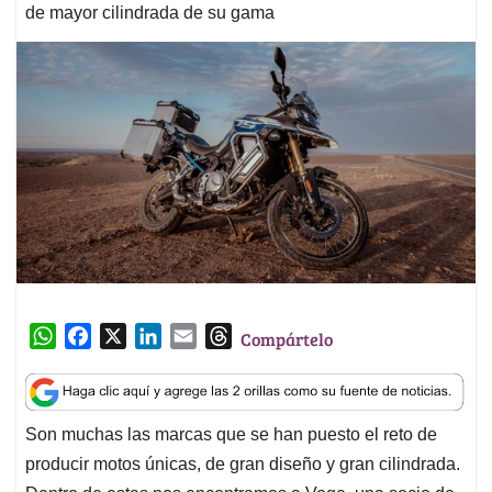
de mayor cilindrada de su gama
W
F
X
L
E
T
Compártelo
h
a
i
m
h
a
c
n
a
r
t
e
k
i
e
Son muchas las marcas que se han puesto el reto de
s
b
e
l
a
producir motos únicas, de gran diseño y gran cilindrada.
A
o
d
d