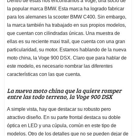
p
o
I
s
Dentro de estas nos encontramos a Voge, una socio de
p
k
n
la popular marca BMW. Esta marca ha logrado fabricar
para los alemanes la scooter BMW C400. Sin embargo,
la marca también ha trabajado en sus propios modelos,
que cuentan con cilindradas únicas. Una muestra de
ellas es su reciente maxi trail, que cuenta con una gran
particularidad, su motor. Estamos hablando de la nueva
moto china, la Voge 900 DSX. Claro que para hablar de
este modelo, es necesario nombrar las diferentes
características con las que cuenta.
La nueva moto china que la quiere romper
entre las todo terreno, la Voge 900 DSX
A simple vista, hay que destacar su robusto pero
atractivo diseño. En su parte frontal destaca su doble
óptica en LED y una cúpula, común en este tipo de
modelos. Otro de los detalles que no se pueden dejar de