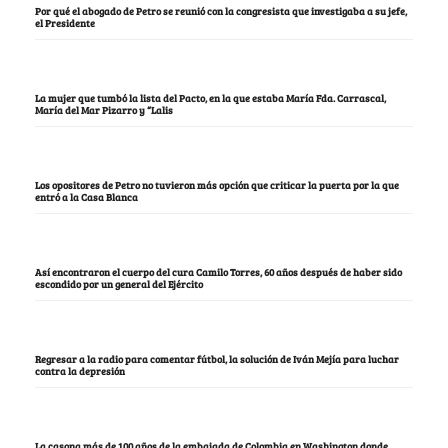
Por qué el abogado de Petro se reunió con la congresista que investigaba a su jefe,
el Presidente
La mujer que tumbó la lista del Pacto, en la que estaba María Fda. Carrascal,
María del Mar Pizarro y “Lalis
Los opositores de Petro no tuvieron más opción que criticar la puerta por la que
entró a la Casa Blanca
Así encontraron el cuerpo del cura Camilo Torres, 60 años después de haber sido
escondido por un general del Ejército
Regresar a la radio para comentar fútbol, la solución de Iván Mejía para luchar
contra la depresión
La casona más de 100 años de la embajada de Colombia en Washington donde