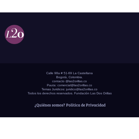
Calle 98a # 51-69 La Castellana
Bogotá, Colombia.
contacto @las2orillas.co
Pauta:
comercial@las2orillas.co
Temas Juridicos:
juridico@las2orillas.co
Todos los derechos reservados. Fundación Las Dos Orillas
¿Quiénes somos?
Política de Privacidad