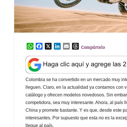
W
F
X
L
E
T
Compártelo
h
a
i
m
h
a
c
n
a
r
t
e
k
i
e
s
b
e
l
a
A
o
d
d
Colombia se ha convertido en un mercado muy int
p
o
I
s
lleguen. Claro, en la actualidad ya contamos con
p
k
n
catálogo y ofrecen modelos novedosos. Sin embar
competidora, sea muy interesante. Ahora, al país
China y promete bastante. Y es que, desde este p
interesantes. Por supuesto que esta no es la exc
llegue al país.