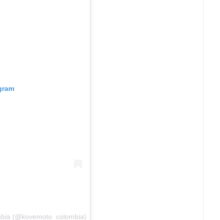
agram
mbia (@kovemoto_colombia)