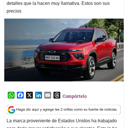
detalles que la hacen muy llamativa. Estos son sus
precios
W
F
X
L
E
T
Compártelo
h
a
i
m
h
a
c
n
a
r
t
e
k
i
e
La marca proveniente de Estados Unidos ha trabajado
s
b
e
l
a