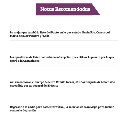
Notas Recomendadas
La mujer que tumbó la lista del Pacto, en la que estaba María Fda. Carrascal,
María del Mar Pizarro y “Lalis
Los opositores de Petro no tuvieron más opción que criticar la puerta por la que
entró a la Casa Blanca
Así encontraron el cuerpo del cura Camilo Torres, 60 años después de haber sido
escondido por un general del Ejército
Regresar a la radio para comentar fútbol, la solución de Iván Mejía para luchar
contra la depresión