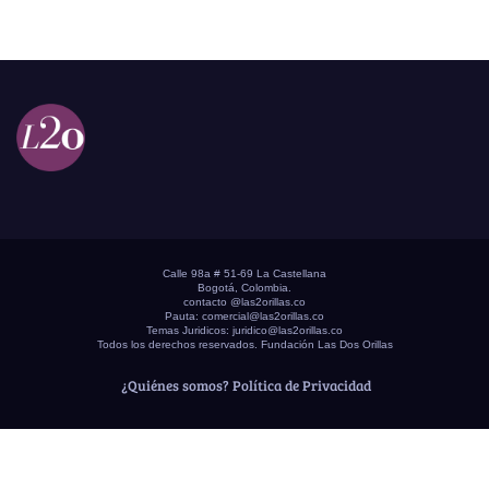
Calle 98a # 51-69 La Castellana
Bogotá, Colombia.
contacto @las2orillas.co
Pauta:
comercial@las2orillas.co
Temas Juridicos:
juridico@las2orillas.co
Todos los derechos reservados. Fundación Las Dos Orillas
¿Quiénes somos?
Política de Privacidad