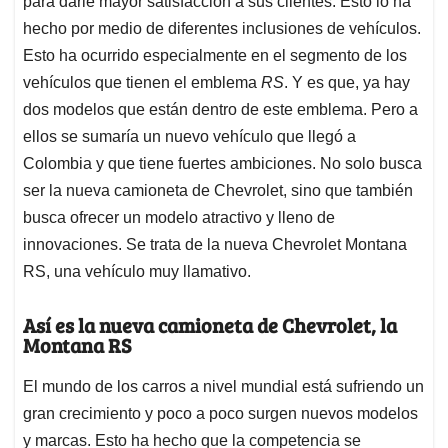
para darle mayor satisfacción a sus clientes. Esto lo ha
A
o
d
d
p
o
I
s
hecho por medio de diferentes inclusiones de vehículos.
p
k
n
Esto ha ocurrido especialmente en el segmento de los
vehículos que tienen el emblema
RS
. Y es que, ya hay
dos modelos que están dentro de este emblema. Pero a
ellos se sumaría un nuevo vehículo que llegó a
Colombia y que tiene fuertes ambiciones. No solo busca
ser la nueva camioneta de Chevrolet, sino que también
busca ofrecer un modelo atractivo y lleno de
innovaciones. Se trata de la nueva Chevrolet Montana
RS, una vehículo muy llamativo.
Así es la nueva camioneta de Chevrolet, la
Montana RS
El mundo de los carros a nivel mundial está sufriendo un
gran crecimiento y poco a poco surgen nuevos modelos
y marcas. Esto ha hecho que la competencia se