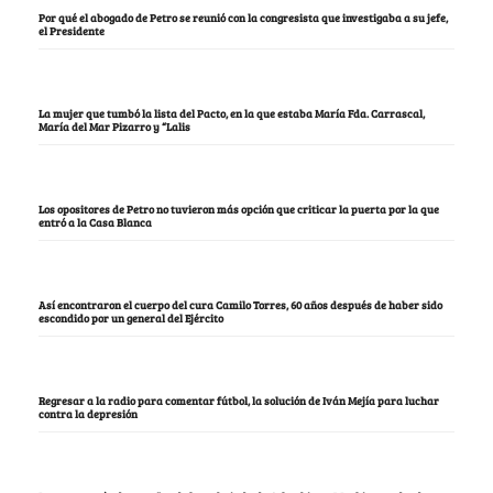
Por qué el abogado de Petro se reunió con la congresista que investigaba a su jefe,
el Presidente
La mujer que tumbó la lista del Pacto, en la que estaba María Fda. Carrascal,
María del Mar Pizarro y “Lalis
Los opositores de Petro no tuvieron más opción que criticar la puerta por la que
entró a la Casa Blanca
Así encontraron el cuerpo del cura Camilo Torres, 60 años después de haber sido
escondido por un general del Ejército
Regresar a la radio para comentar fútbol, la solución de Iván Mejía para luchar
contra la depresión