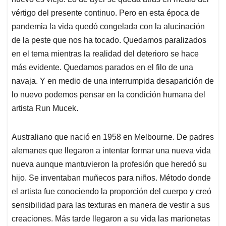
A
o
d
d
p
o
I
s
vértigo del presente continuo. Pero en esta época de
p
k
n
pandemia la vida quedó congelada con la alucinación
de la peste que nos ha tocado. Quedamos paralizados
en el tema mientras la realidad del deterioro se hace
más evidente. Quedamos parados en el filo de una
navaja. Y en medio de una interrumpida desaparición de
lo nuevo podemos pensar en la condición humana del
artista Run Mucek.
Australiano que nació en 1958 en Melbourne. De padres
alemanes que llegaron a intentar formar una nueva vida
nueva aunque mantuvieron la profesión que heredó su
hijo. Se inventaban muñecos para niños. Método donde
el artista fue conociendo la proporción del cuerpo y creó
sensibilidad para las texturas en manera de vestir a sus
creaciones. Más tarde llegaron a su vida las marionetas