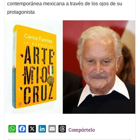
contemporánea mexicana a través de los ojos de su
protagonista
W
F
X
L
E
T
Compártelo
h
a
i
m
h