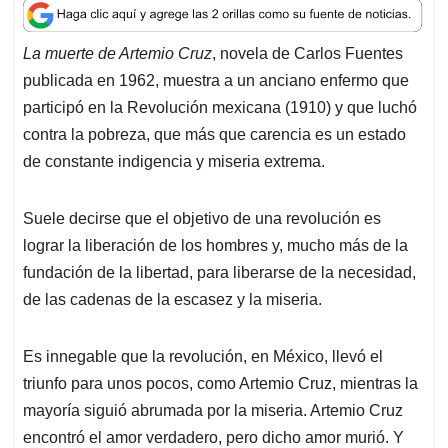
a
c
n
a
r
t
e
k
i
e
La muerte de Artemio Cruz
, novela de Carlos Fuentes
s
b
e
l
a
publicada en 1962, muestra a un anciano enfermo que
A
o
d
d
p
o
I
s
participó en la Revolución mexicana (1910) y que luchó
p
k
n
contra la pobreza, que más que carencia es un estado
de constante indigencia y miseria extrema.
Suele decirse que el objetivo de una revolución es
lograr la liberación de los hombres y, mucho más de la
fundación de la libertad, para liberarse de la necesidad,
de las cadenas de la escasez y la miseria.
Es innegable que la revolución, en México, llevó el
triunfo para unos pocos, como Artemio Cruz, mientras la
mayoría siguió abrumada por la miseria. Artemio Cruz
encontró el amor verdadero, pero dicho amor murió. Y