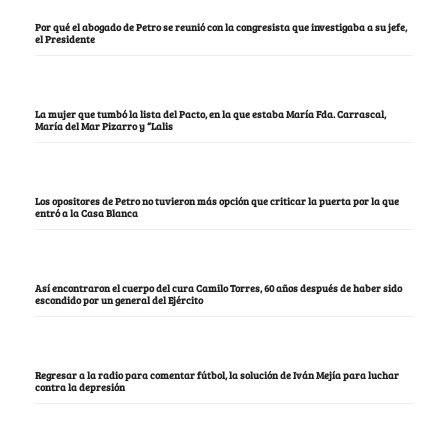
Por qué el abogado de Petro se reunió con la congresista que investigaba a su jefe,
el Presidente
La mujer que tumbó la lista del Pacto, en la que estaba María Fda. Carrascal,
María del Mar Pizarro y “Lalis
Los opositores de Petro no tuvieron más opción que criticar la puerta por la que
entró a la Casa Blanca
Así encontraron el cuerpo del cura Camilo Torres, 60 años después de haber sido
escondido por un general del Ejército
Regresar a la radio para comentar fútbol, la solución de Iván Mejía para luchar
contra la depresión