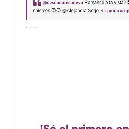
@desnudateconeva
Romance a la vista? 🎤
♬ sonido orig
chismes 😈😈 @Alejandra Serje
Anuncios.