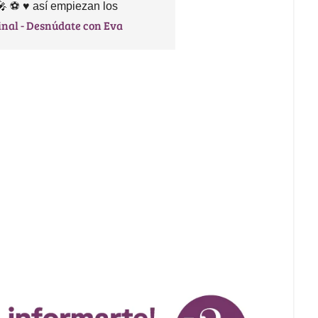
 ⚽️ ♥️ así empiezan los
inal - Desnúdate con Eva