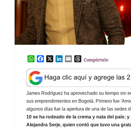
W
F
X
L
E
T
Compártelo
h
a
i
m
h
a
c
n
a
r
t
e
k
i
e
s
b
e
l
a
A
o
d
d
James Rodríguez ha aprovechado su tiempo sin eq
p
o
I
s
sus emprendimientos en Bogotá. Primero fue 'Arroga
p
k
n
algunos días fue la apertura de una de las sedes de
10 se ha rodeado de la crema y nata del país; 
Alejandra Serje, quien contó que tuvo una gra