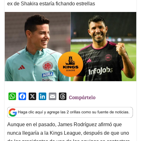
ex de Shakira estaría fichando estrellas
W
F
X
L
E
T
Compártelo
h
a
i
m
h
a
c
n
a
r
t
e
k
i
e
Aunque en el pasado, James Rodríguez afirmó que
s
b
e
l
a
nunca llegaría a la Kings League, después de que uno
A
o
d
d