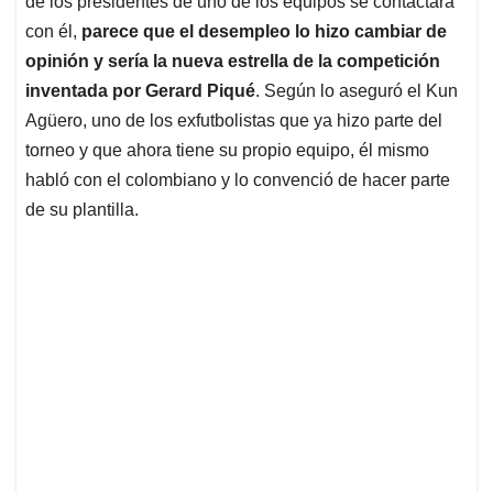
p
o
I
s
de los presidentes de uno de los equipos se contactara
p
k
n
con él,
parece que el desempleo lo hizo cambiar de
opinión y sería la nueva estrella de la competición
inventada por Gerard Piqué
. Según lo aseguró el Kun
Agüero, uno de los exfutbolistas que ya hizo parte del
torneo y que ahora tiene su propio equipo, él mismo
habló con el colombiano y lo convenció de hacer parte
de su plantilla.