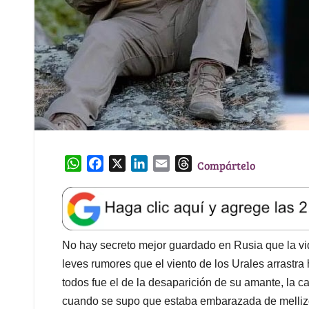
W
F
X
L
E
T
Compártelo
h
a
i
m
h
a
c
n
a
r
t
e
k
i
e
s
b
e
l
a
A
o
d
d
No hay secreto mejor guardado en Rusia que la vi
p
o
I
s
leves rumores que el viento de los Urales arrastra
p
k
n
todos fue el de la desaparición de su amante, la
cuando se supo que estaba embarazada de mellizo