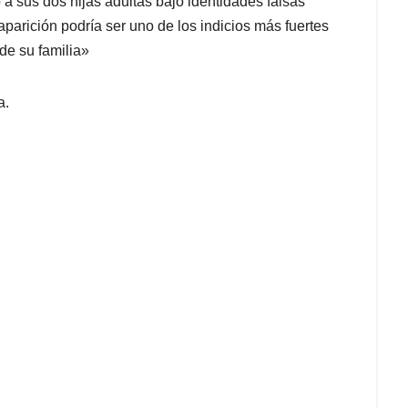
 sus dos hijas adultas bajo identidades falsas
saparición podría ser uno de los indicios más fuertes
de su familia»
a.