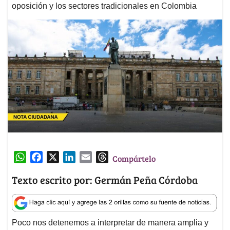
oposición y los sectores tradicionales en Colombia
W
F
X
L
E
T
Compártelo
h
a
i
m
h
Texto escrito por: Germán Peña Córdoba
a
c
n
a
r
t
e
k
i
e
s
b
e
l
a
A
o
d
d
Poco nos detenemos a interpretar de manera amplia y