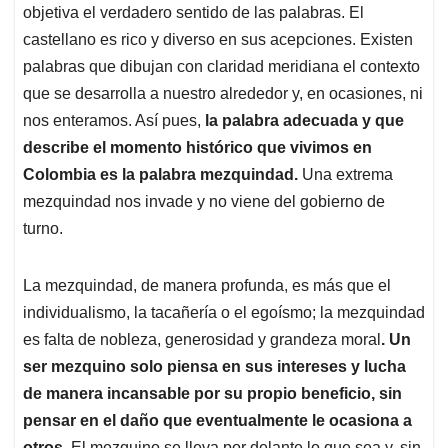
p
o
I
s
objetiva el verdadero sentido de las palabras. El
p
k
n
castellano es rico y diverso en sus acepciones. Existen
palabras que dibujan con claridad meridiana el contexto
que se desarrolla a nuestro alrededor y, en ocasiones, ni
nos enteramos. Así pues,
la palabra adecuada y que
describe el momento histórico que vivimos en
Colombia es la palabra mezquindad.
Una extrema
mezquindad nos invade y no viene del gobierno de
turno.
La mezquindad, de manera profunda, es más que el
individualismo, la tacañería o el egoísmo; la mezquindad
es falta de nobleza, generosidad y grandeza moral
.
Un
ser mezquino solo piensa en sus intereses y lucha
de manera incansable por su propio beneficio, sin
pensar en el daño que eventualmente le ocasiona a
otros
. El mezquino se lleva por delante lo que sea y, sin