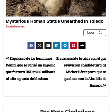
El quiosco de los hermanos
El carrusel de tutelas con el que
Panini que se volvió un imperio
revivieron candidatura de
que factura USD 2.900 millones
Micher Pérez para que se
al año a punta de láminas
quedara con la Alcaldía de
Fonseca
Por
Nota Ciudadana