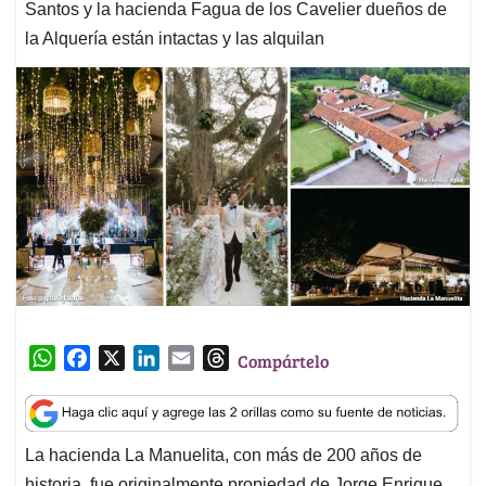
Santos y la hacienda Fagua de los Cavelier dueños de
la Alquería están intactas y las alquilan
W
F
X
L
E
T
Compártelo
h
a
i
m
h
a
c
n
a
r
t
e
k
i
e
La hacienda La Manuelita, con más de 200 años de
s
b
e
l
a
historia, fue originalmente propiedad de Jorge Enrique