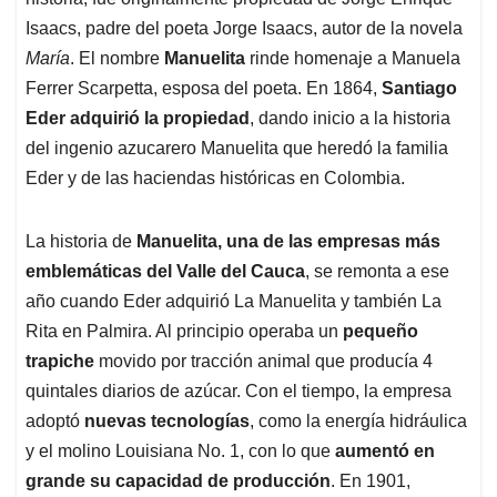
A
o
d
d
p
o
I
s
Isaacs, padre del poeta Jorge Isaacs, autor de la novela
p
k
n
María
. El nombre
Manuelita
rinde homenaje a Manuela
Ferrer Scarpetta, esposa del poeta. En 1864,
Santiago
Eder adquirió la propiedad
, dando inicio a la historia
del ingenio azucarero Manuelita que heredó la familia
Eder y de las haciendas históricas en Colombia.
La historia de
Manuelita, una de las empresas más
emblemáticas del Valle del Cauca
, se remonta a ese
año cuando Eder adquirió La Manuelita y también La
Rita en Palmira. Al principio operaba un
pequeño
trapiche
movido por tracción animal que producía 4
quintales diarios de azúcar. Con el tiempo, la empresa
adoptó
nuevas tecnologías
, como la energía hidráulica
y el molino Louisiana No. 1, con lo que
aumentó en
grande su capacidad de producción
. En 1901,