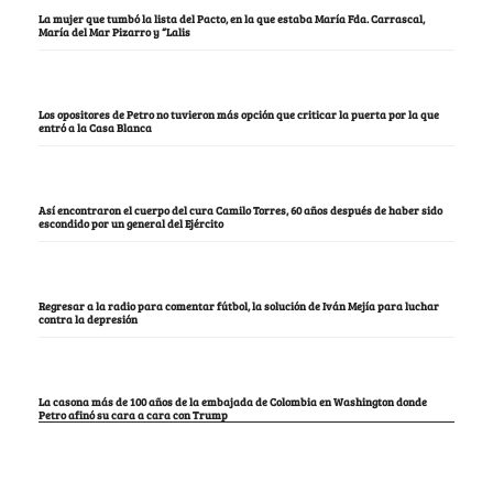
La mujer que tumbó la lista del Pacto, en la que estaba María Fda. Carrascal,
María del Mar Pizarro y “Lalis
Los opositores de Petro no tuvieron más opción que criticar la puerta por la que
entró a la Casa Blanca
Así encontraron el cuerpo del cura Camilo Torres, 60 años después de haber sido
escondido por un general del Ejército
Regresar a la radio para comentar fútbol, la solución de Iván Mejía para luchar
contra la depresión
La casona más de 100 años de la embajada de Colombia en Washington donde
Petro afinó su cara a cara con Trump