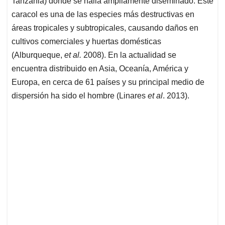
p
o
I
s
Tanzania) donde se halla ampliamente diseminado. Este
p
k
n
caracol es una de las especies más destructivas en
áreas tropicales y subtropicales, causando daños en
cultivos comerciales y huertas domésticas
(Alburqueque,
et al.
2008). En la actualidad se
encuentra distribuido en Asia, Oceanía, América y
Europa, en cerca de 61 países y su principal medio de
dispersión ha sido el hombre (Linares
et al
. 2013).