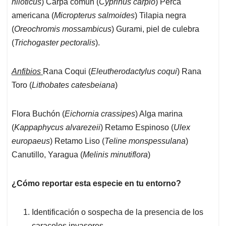
niloticus
) Carpa común (
Cyprinus carpio
) Perca
americana (
Micropterus salmoides
) Tilapia negra
(
Oreochromis mossambicus
) Gurami, piel de culebra
(
Trichogaster pectoralis
).
Anfibios
Rana Coqui (
Eleutherodactylus coqui
) Rana
Toro (
Lithobates catesbeiana
)
Flora Buchón (
Eichornia crassipes
) Alga marina
(
Kappaphycus alvarezeii
) Retamo Espinoso (
Ulex
europaeus
) Retamo Liso (
Teline monspessulana
)
Canutillo, Yaragua (
Melinis minutiflora
)
¿Cómo
reportar esta especie en tu entorno?
Identificación o sospecha de la presencia de los
caracoles invasores.