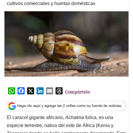
cultivos comerciales y huertas domésticas
W
F
X
L
E
T
Compártelo
h
a
i
m
h
a
c
n
a
r
t
e
k
i
e
El caracol gigante africano,
Achatina fulica,
es una
s
b
e
l
a
especie terrestre, nativa del este de África (Kenia y
A
o
d
d