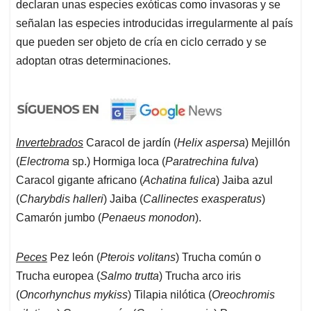
declaran unas especies exóticas como invasoras y se
señalan las especies introducidas irregularmente al país
que pueden ser objeto de cría en ciclo cerrado y se
adoptan otras determinaciones.
Invertebrados
Caracol de jardín (
Helix aspersa
) Mejillón
(
Electroma
sp.) Hormiga loca (
Paratrechina fulva
)
Caracol gigante africano (
Achatina fulica
) Jaiba azul
(
Charybdis halleri
) Jaiba (
Callinectes exasperatus
)
Camarón jumbo (
Penaeus monodon
).
Peces
Pez león (
Pterois volitans
) Trucha común o
Trucha europea (
Salmo trutta
) Trucha arco iris
(
Oncorhynchus mykiss
) Tilapia nilótica (
Oreochromis