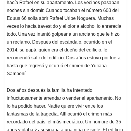
hacía Rafael en su apartamento. Los vecinos pasaban
A
o
d
d
p
o
I
s
noches sin dormir. Cuando tocaban el número 603 del
p
k
n
Equus 66 solía abrir Rafael Uribe Noguera. Muchas
veces lo hacía travestido y el olor a alcohol lo enrarecía
todo. Una vez intentó golpear a un anciano que le hizo
un reclamo. Después del escándalo, ocurrido en el
2014, su papá, quien era el dueño del edificio, le
recomendó salir del edificio. Dos años estuvo por fuera
hasta que regresó y ocurrió el crimen de Yuliana
Samboní.
Dos años después la familia ha intentado
infructuosamente arrendar o vender el apartamento. No
lo ha podido hacer. Nadie quiere vivir entre los
fantasmas de la tragedia. Allí ocurrió el crimen más
recordado del país, el más mediático. Un hombre de 35
años violaba ý asesinaba a una niña de siete. El edificio,