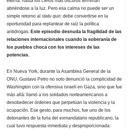
p
o
I
s
eterna: hasta los cielos más oscuros terminan
p
k
n
abriéndose a la luz. Pero esa calma no puede ser un
simple retorno al
statu quo
: debe convertirse en la
oportunidad para replantear de raíz la política
antidrogas.
Este episodio desnuda la fragilidad de las
relaciones internacionales cuando la soberanía de
los pueblos choca con los intereses de las
potencias.
En Nueva York, durante la Asamblea General de la
ONU, Gustavo Petro no solo denunció la complicidad de
Washington con la ofensiva israelí en Gaza, sino que fue
más allá: llamó a los soldados norteamericanos a
desobedecer órdenes que perpetúan la violencia y la
ocupación. Ese gesto, para muchos, fue uno de los
detonantes de la furia del exmandatario republicano, la
cual tuvo respuesta inmediata y desproporcionada: