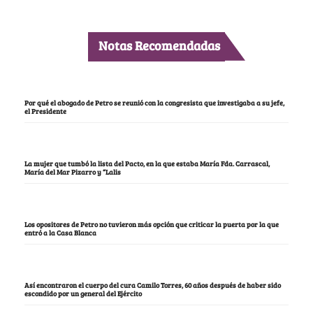
Notas Recomendadas
Por qué el abogado de Petro se reunió con la congresista que investigaba a su jefe,
el Presidente
La mujer que tumbó la lista del Pacto, en la que estaba María Fda. Carrascal,
María del Mar Pizarro y “Lalis
Los opositores de Petro no tuvieron más opción que criticar la puerta por la que
entró a la Casa Blanca
Así encontraron el cuerpo del cura Camilo Torres, 60 años después de haber sido
escondido por un general del Ejército