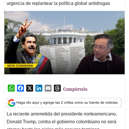
urgencia de replantear la política global antidrogas
W
F
X
L
E
T
Compártelo
h
a
i
m
h
a
c
n
a
r
t
e
k
i
e
La reciente arremetida del presidente norteamericano,
s
b
e
l
a
Donald Trump, contra el gobierno colombiano no será
A
o
d
d