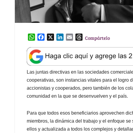
W
F
X
L
E
T
Compártelo
h
a
i
m
h
a
c
n
a
r
t
e
k
i
e
s
b
e
l
a
A
o
d
d
Las juntas directivas en las sociedades comerciale
p
o
I
s
cooperativas, son instancias vitales para el logro
p
k
n
accionistas y cooperados, pero también de los col
comunidad en la que se desenvuelven y el país.
Para que todos esos beneficiarios aprovechen dich
miembros, la dinámica del trabajo y el enfoque se 
ellos y actualizada a todos los complejos y detalla