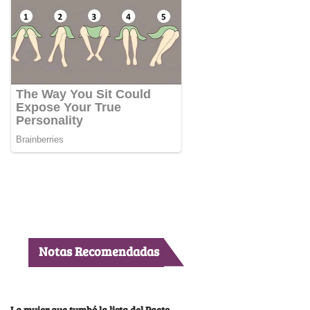
Notas Recomendadas
La mujer que tumbó la lista del Pacto,