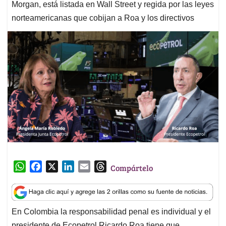
Morgan, está listada en Wall Street y regida por las leyes
norteamericanas que cobijan a Roa y los directivos
W
F
X
L
E
T
Compártelo
h
a
i
m
h
a
c
n
a
r
t
e
k
i
e
En Colombia la responsabilidad penal es individual y el
s
b
e
l
a
presidente de Ecopetrol Ricardo Roa tiene que