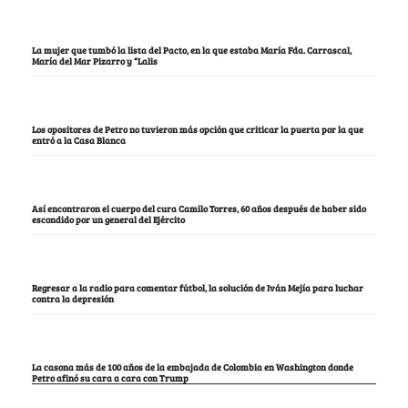
La mujer que tumbó la lista del Pacto, en la que estaba María Fda. Carrascal,
María del Mar Pizarro y “Lalis
Los opositores de Petro no tuvieron más opción que criticar la puerta por la que
entró a la Casa Blanca
Así encontraron el cuerpo del cura Camilo Torres, 60 años después de haber sido
escondido por un general del Ejército
Regresar a la radio para comentar fútbol, la solución de Iván Mejía para luchar
contra la depresión
La casona más de 100 años de la embajada de Colombia en Washington donde
Petro afinó su cara a cara con Trump