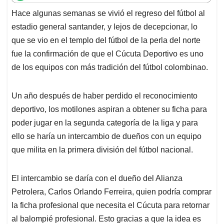
t
e
k
i
e
Hace algunas semanas se vivió el regreso del fútbol al
s
b
e
l
a
estadio general santander, y lejos de decepcionar, lo
A
o
d
d
p
o
I
s
que se vio en el templo del fútbol de la perla del norte
p
k
n
fue la confirmación de que el Cúcuta Deportivo es uno
de los equipos con más tradición del fútbol colombinao.
Un año después de haber perdido el reconocimiento
deportivo, los motilones aspiran a obtener su ficha para
poder jugar en la segunda categoría de la liga y para
ello se haría un intercambio de dueños con un equipo
que milita en la primera división del fútbol nacional.
El intercambio se daría con el dueño del Alianza
Petrolera, Carlos Orlando Ferreira, quien podría comprar
la ficha profesional que necesita el Cúcuta para retornar
al balompié profesional. Esto gracias a que la idea es