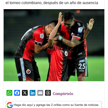
el torneo colombiano, después de un año de ausencia
W
F
X
L
E
T
Compártelo
h
a
i
m
h
a
c
n
a
r