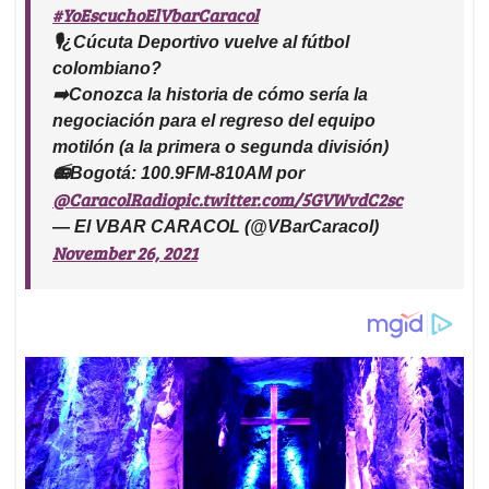
#YoEscuchoElVbarCaracol
🎙️¿Cúcuta Deportivo vuelve al fútbol
colombiano?
➡️Conozca la historia de cómo sería la
negociación para el regreso del equipo
motilón (a la primera o segunda división)
📻Bogotá: 100.9FM-810AM por
@CaracolRadio
pic.twitter.com/5GVWvdC2sc
— El VBAR CARACOL (@VBarCaracol)
November 26, 2021