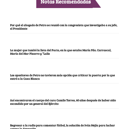
Notas Recomendadas
Por qué el abogado de Petro se reunió con la congresista que investigaba a su jefe,
el Presidente
La mujer que tumbó la lista del Pacto, en la que estaba María Fda. Carrascal,
María del Mar Pizarro y “Lalis
Los opositores de Petro no tuvieron más opción que criticar la puerta por la que
entró a la Casa Blanca
Así encontraron el cuerpo del cura Camilo Torres, 60 años después de haber sido
escondido por un general del Ejército
Regresar a la radio para comentar fútbol, la solución de Iván Mejía para luchar
contra la depresión