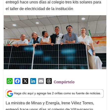
entregó hace unos días al colegio tres kits solares para
el taller de electricidad de la institución
W
F
X
L
E
T
Compártelo
h
a
i
m
h
a
c
n
a
r
t
e
k
i
e
La ministra de Minas y Energía, Irene Vélez Torres,
s
b
e
l
a
entregó hace unos días al colegio de Villavicencio