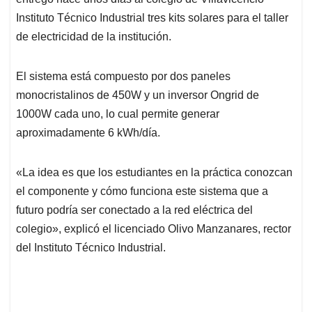
A
o
d
d
p
o
I
s
Instituto Técnico Industrial tres kits solares para el taller
p
k
n
de electricidad de la institución.
El sistema está compuesto por dos paneles
monocristalinos de 450W y un inversor Ongrid de
1000W cada uno, lo cual permite generar
aproximadamente 6 kWh/día.
«La idea es que los estudiantes en la práctica conozcan
el componente y cómo funciona este sistema que a
futuro podría ser conectado a la red eléctrica del
colegio», explicó el licenciado Olivo Manzanares, rector
del Instituto Técnico Industrial.