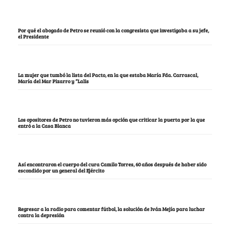
Por qué el abogado de Petro se reunió con la congresista que investigaba a su jefe,
el Presidente
La mujer que tumbó la lista del Pacto, en la que estaba María Fda. Carrascal,
María del Mar Pizarro y “Lalis
Los opositores de Petro no tuvieron más opción que criticar la puerta por la que
entró a la Casa Blanca
Así encontraron el cuerpo del cura Camilo Torres, 60 años después de haber sido
escondido por un general del Ejército
Regresar a la radio para comentar fútbol, la solución de Iván Mejía para luchar
contra la depresión