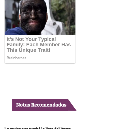
Notas Recomendadas
La mujer que tumbó la lista del Pacto,