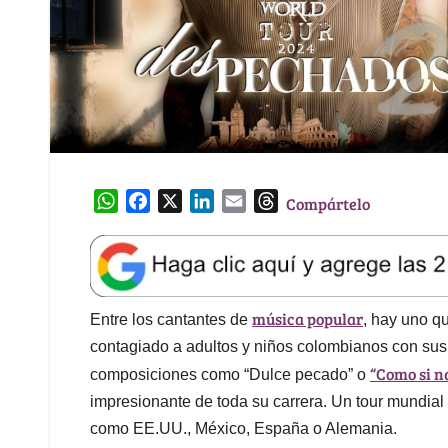
W
F
X
L
E
T
Compártelo
h
a
i
m
h
a
c
n
a
r
t
e
k
i
e
s
b
e
l
a
música popular
A
o
d
d
Entre los cantantes de
, hay uno q
p
o
I
s
contagiado a adultos y niños colombianos con sus c
p
k
n
“Como si n
composiciones como “Dulce pecado” o
impresionante de toda su carrera. Un tour mundia
como EE.UU., México, España o Alemania.