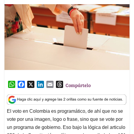
W
F
X
L
E
T
Compártelo
h
a
i
m
h
a
c
n
a
r
t
e
k
i
e
El voto en Colombia es programático, de ahí que no se
s
b
e
l
a
vote por una imagen, logo o frase, sino que se vote por
A
o
d
d
p
o
I
s
un programa de gobierno. Eso bajo la lógica del articulo