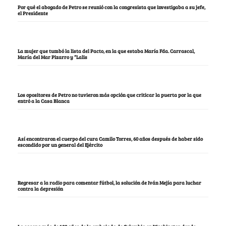
Por qué el abogado de Petro se reunió con la congresista que investigaba a su jefe,
el Presidente
La mujer que tumbó la lista del Pacto, en la que estaba María Fda. Carrascal,
María del Mar Pizarro y “Lalis
Los opositores de Petro no tuvieron más opción que criticar la puerta por la que
entró a la Casa Blanca
Así encontraron el cuerpo del cura Camilo Torres, 60 años después de haber sido
escondido por un general del Ejército
Regresar a la radio para comentar fútbol, la solución de Iván Mejía para luchar
contra la depresión