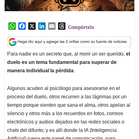
W
F
X
L
E
T
Compártelo
h
a
i
m
h
a
c
n
a
r
t
e
k
i
e
Para nadie es un secreto que, al morir un ser querido,
el
s
b
e
l
a
duelo es un tema fundamental para superar de
A
o
d
d
p
o
I
s
manera individual la pérdida
.
p
k
n
Algunos acuden al psicólogo para asesorarse en el
proceso del duelo, otros recurren a las lágrimas por un
tiempo porque sienten que sana el alma, otros apelan al
silencio y otros más a los recuerdos en fotos, correos
electrónicos y audios dejados en las redes sociales o
chats del difunto; y es allí donde la IA (Inteligencia
Artificial) juega este papel de comunicación, para