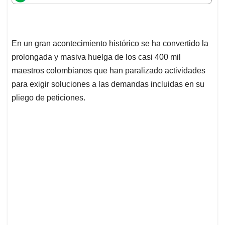
t
e
k
i
e
s
b
e
l
a
A
o
d
d
p
o
I
s
En un gran acontecimiento histórico se ha convertido la
p
k
n
prolongada y masiva huelga de los casi 400 mil
maestros colombianos que han paralizado actividades
para exigir soluciones a las demandas incluidas en su
pliego de peticiones.