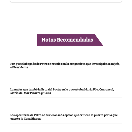
Notas Recomendadas
Por qué el abogado de Petro se reunió con la congresista que investigaba a su jefe,
el Presidente
La mujer que tumbó la lista del Pacto, en la que estaba María Fda. Carrascal,
María del Mar Pizarro y “Lalis
Los opositores de Petro no tuvieron más opción que criticar la puerta por la que
entró a la Casa Blanca