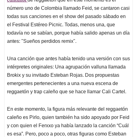
A
o
d
d
p
o
I
s
número uno de Colombia llamado Feid, se cantaron casi
p
k
n
todas sus canciones en el show del pasado sábado en
el Festival Estéreo Picnic. Todas, menos una, que
todavía no se sabían, porque había salido apenas un día
antes: "Sueños perdidos remix".
Una canción que antes había tenido una versión con sus
intérpretes originales: Una agrupación valluna llamada
Brokix y su invitado Esteban Rojas. Dos propuestas
emergentes pertenecientes a una nueva escena de
reggaetón y trap caleño que se hace llamar Cali Cartel.
En este momento, la figura más relevante del reggaetón
caleño es Pirlo, quien también ha sido apoyado por Feid
y con quien el Ferxxo ya había lanzado la canción “Cuál
es esa”. Pero, poco a poco, otras figuras como Esteban