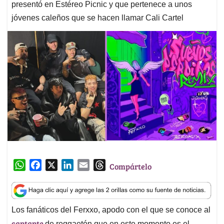
presentó en Estéreo Picnic y que pertenece a unos
jóvenes caleños que se hacen llamar Cali Cartel
W
F
X
L
E
T
Compártelo
h
a
i
m
h
a
c
n
a
r
t
e
k
i
e
Los fanáticos del Ferxxo, apodo con el que se conoce al
s
b
e
l
a
cantante
de reggaetón que en este momento es el