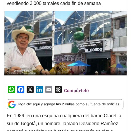
vendiendo 3.000 tamales cada fin de semana
W
F
X
L
E
T
Compártelo
h
a
i
m
h
a
c
n
a
r
t
e
k
i
e
En 1989, en una esquina cualquiera del barrio Claret, al
s
b
e
l
a
sur de Bogotá, un hombre llamado Desiderio Ramírez
A
o
d
d