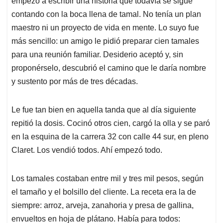
p
o
I
s
empezó a escribir una historia que todavía se sigue
p
k
n
contando con la boca llena de tamal. No tenía un plan
maestro ni un proyecto de vida en mente. Lo suyo fue
más sencillo: un amigo le pidió preparar cien tamales
para una reunión familiar. Desiderio aceptó y, sin
proponérselo, descubrió el camino que le daría nombre
y sustento por más de tres décadas.
Le fue tan bien en aquella tanda que al día siguiente
repitió la dosis. Cocinó otros cien, cargó la olla y se paró
en la esquina de la carrera 32 con calle 44 sur, en pleno
Claret. Los vendió todos. Ahí empezó todo.
Los tamales costaban entre mil y tres mil pesos, según
el tamaño y el bolsillo del cliente. La receta era la de
siempre: arroz, arveja, zanahoria y presa de gallina,
envueltos en hoja de plátano. Había para todos: