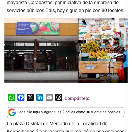
mayorista Corabastos, por iniciativa de la empresa de
servicios públicos Edis, hoy sigue en pie con 80 locales
W
F
X
L
E
T
Compártelo
h
a
i
m
h
a
c
n
a
r
t
e
k
i
e
La plaza Distrital de Mercado de la Localidad de
s
b
e
l
a
Kennedy nació tras la visita que realizó en ese entonces