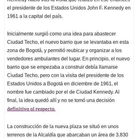
A
o
d
d
p
o
I
s
el presidente de los Estados Unidos John F. Kennedy en
p
k
n
1961 a la capital del país.
Inicialmente surgió como una idea para abastecer
Ciudad Techo, el nuevo barrio que se levantaba en esta
zona de Bogotá, y permitió reubicar y organizar a los
vendedores ambulantes del lugar. En principio, el nuevo
barrio que se empezaba a construir debía llamarse
Ciudad Techo, pero con la visita del presidente de los
Estados Unidos a Bogotá en diciembre de 1961, el
nombre fue cambiado por el de Ciudad Kennedy. Al
final, la idea quedó allí y no se tomó una decisión
definitiva al respecto.
La construcción de la nueva plaza se situó en unos
terrenos de la Alcaldía que abarcaban un área de 3.830