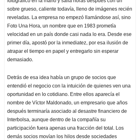
p
o
I
s
fotográfico en la mano y salía horas después con un
p
k
n
sobre grueso, caliente todavía, lleno de imágenes recién
reveladas. La empresa no empezó llamándose así, sino
Foto Una Hora, un nombre que en 1983 prometía
velocidad en un país donde casi nada lo era. Desde ese
primer día, apostó por la inmediatez, por esa ilusión de
atrapar el tiempo en papel y entregarlo sin esperar
demasiado.
Detrás de esa idea había un grupo de socios que
entendió el negocio con la intuición de quienes ven una
oportunidad en lo cotidiano. Entre ellos aparecía el
nombre de Víctor Maldonado, un empresario que años
después terminaría asociado al desastre financiero de
Interbolsa, aunque dentro de la compañía su
participación fuera apenas una fracción del total. Los
demás socios movían los hilos desde sociedades