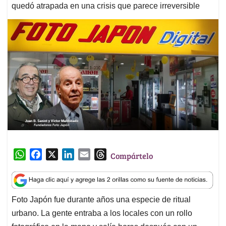
quedó atrapada en una crisis que parece irreversible
W
F
X
L
E
T
Compártelo
h
a
i
m
h
a
c
n
a
r
t
e
k
i
e
Foto Japón fue durante años una especie de ritual
s
b
e
l
a
urbano. La gente entraba a los locales con un rollo
A
o
d
d