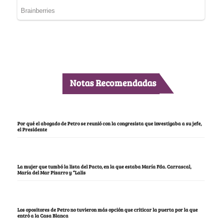
Notas Recomendadas
Por qué el abogado de Petro se reunió con la congresista que investigaba a su jefe,
el Presidente
La mujer que tumbó la lista del Pacto, en la que estaba María Fda. Carrascal,
María del Mar Pizarro y “Lalis
Los opositores de Petro no tuvieron más opción que criticar la puerta por la que
entró a la Casa Blanca