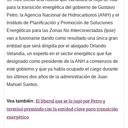
s
b
e
l
a
para la transición energética del gobierno de Gustavo
A
o
d
d
p
o
I
s
Petro: la Agencia Nacional de Hidrocarburos (ANH) y el
p
k
n
Instituto de Planificación y Promoción de Soluciones
Energéticas para las Zonas No Interconectadas (Ipse)
van a fusionarse dando como resultado una única gran
entidad que será dirigida por el abogado Orlando
Velandia, un experto en el sector energético que fue
designado como presidente de la ANH a comienzos de
este gobierno y que ya había ocupado el cargo durante
los últimos dos años de la administración de Juan
Manuel Santos.
El liberal que se la jugó por Petro y
Vea también:
terminó premiado con la entidad clave para transición
energética