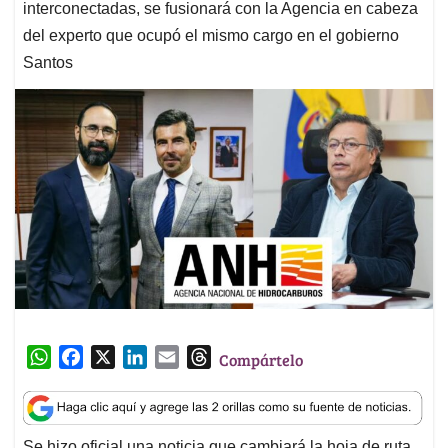
interconectadas, se fusionará con la Agencia en cabeza
del experto que ocupó el mismo cargo en el gobierno
Santos
W
F
X
L
E
T
Compártelo
h
a
i
m
h
a
c
n
a
r
t
e
k
i
e
Se hizo oficial una noticia que cambiará la hoja de ruta