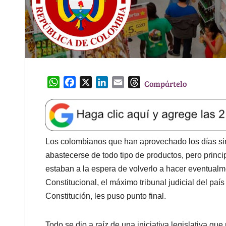
W
F
X
L
E
T
Compártelo
h
a
i
m
h
a
c
n
a
r
t
e
k
i
e
s
b
e
l
a
A
o
d
d
Los colombianos que han aprovechado los días sin
p
o
I
s
abastecerse de todo tipo de productos, pero princ
p
k
n
estaban a la espera de volverlo a hacer eventualm
Constitucional, el máximo tribunal judicial del país
Constitución, les puso punto final.
Todo se dio a raíz de una iniciativa legislativa qu