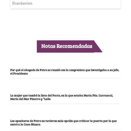
Notas Recomendadas
Por qué el abogado de Petro se reunió con la congresista que investigaba a su jefe,
el Presidente
La mujer que tumbó la lista del Pacto, en la que estaba María Fda. Carrascal,
María del Mar Pizarro y “Lalis
Los opositores de Petro no tuvieron más opción que criticar la puerta por la que
entró a la Casa Blanca