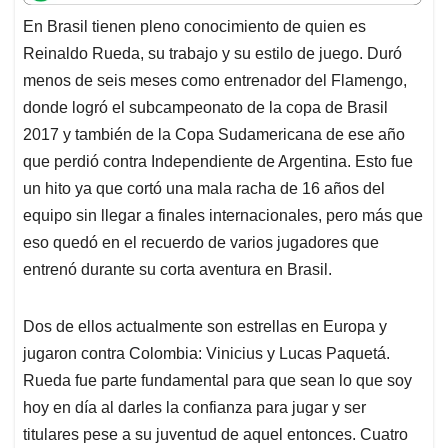
t
e
k
i
e
En Brasil tienen pleno conocimiento de quien es
s
b
e
l
a
Reinaldo Rueda, su trabajo y su estilo de juego. Duró
A
o
d
d
p
o
I
s
menos de seis meses como entrenador del Flamengo,
p
k
n
donde logró el subcampeonato de la copa de Brasil
2017 y también de la Copa Sudamericana de ese año
que perdió contra Independiente de Argentina. Esto fue
un hito ya que cortó una mala racha de 16 años del
equipo sin llegar a finales internacionales, pero más que
eso quedó en el recuerdo de varios jugadores que
entrenó durante su corta aventura en Brasil.
Dos de ellos actualmente son estrellas en Europa y
jugaron contra Colombia: Vinicius y Lucas Paquetá.
Rueda fue parte fundamental para que sean lo que soy
hoy en día al darles la confianza para jugar y ser
titulares pese a su juventud de aquel entonces. Cuatro