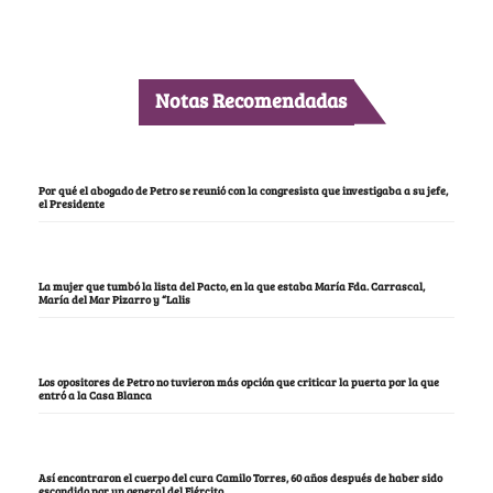
Notas Recomendadas
Por qué el abogado de Petro se reunió con la congresista que investigaba a su jefe,
el Presidente
La mujer que tumbó la lista del Pacto, en la que estaba María Fda. Carrascal,
María del Mar Pizarro y “Lalis
Los opositores de Petro no tuvieron más opción que criticar la puerta por la que
entró a la Casa Blanca
Así encontraron el cuerpo del cura Camilo Torres, 60 años después de haber sido
escondido por un general del Ejército