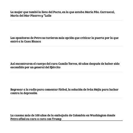
La mujer que tumbó la lista del Pacto, en la que estaba María Fda. Carrascal,
María del Mar Pizarro y “Lalis
Los opositores de Petro no tuvieron más opción que criticar la puerta por la que
entró a la Casa Blanca
Así encontraron el cuerpo del cura Camilo Torres, 60 años después de haber sido
escondido por un general del Ejército
Regresar a la radio para comentar fútbol, la solución de Iván Mejía para luchar
contra la depresión
La casona más de 100 años de la embajada de Colombia en Washington donde
Petro afinó su cara a cara con Trump