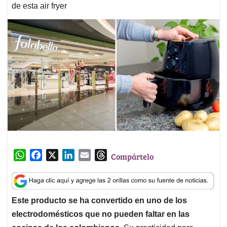
de esta air fryer
W
F
X
L
E
T
Compártelo
h
a
i
m
h
a
c
n
a
r
t
e
k
i
e
Este producto se ha convertido en uno de los
s
b
e
l
a
electrodomésticos que no pueden faltar en las
A
o
d
d