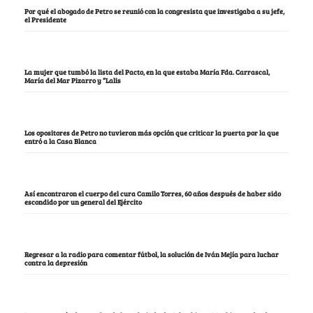
Por qué el abogado de Petro se reunió con la congresista que investigaba a su jefe,
el Presidente
La mujer que tumbó la lista del Pacto, en la que estaba María Fda. Carrascal,
María del Mar Pizarro y “Lalis
Los opositores de Petro no tuvieron más opción que criticar la puerta por la que
entró a la Casa Blanca
Así encontraron el cuerpo del cura Camilo Torres, 60 años después de haber sido
escondido por un general del Ejército
Regresar a la radio para comentar fútbol, la solución de Iván Mejía para luchar
contra la depresión