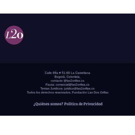
Calle 98a # 51-69 La Castellana
Bogotá, Colombia.
contacto @las2orillas.co
Pauta:
comercial@las2orillas.co
Temas Juridicos:
juridico@las2orillas.co
Todos los derechos reservados. Fundación Las Dos Orillas
¿Quiénes somos?
Política de Privacidad