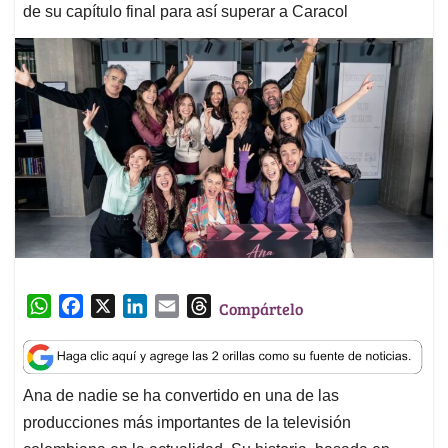
de su capítulo final para así superar a Caracol
W
F
X
L
E
T
Compártelo
h
a
i
m
h
a
c
n
a
r
t
e
k
i
e
Ana de nadie se ha convertido en una de las
s
b
e
l
a
producciones más importantes de la televisión
A
o
d
d