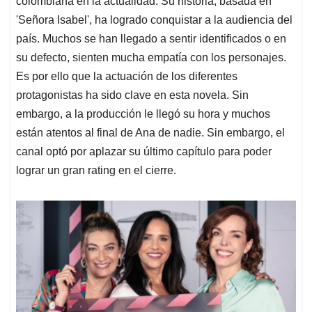
p
o
I
s
colombiana en la actualidad. Su historia, basada en
p
k
n
'Señora Isabel', ha logrado conquistar a la audiencia del
país. Muchos se han llegado a sentir identificados o en
su defecto, sienten mucha empatía con los personajes.
Es por ello que la actuación de los diferentes
protagonistas ha sido clave en esta novela. Sin
embargo, a la producción le llegó su hora y muchos
están atentos al final de Ana de nadie. Sin embargo, el
canal optó por aplazar su último capítulo para poder
lograr un gran rating en el cierre.