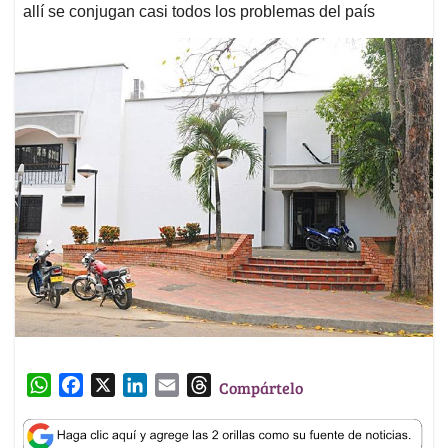
allí se conjugan casi todos los problemas del país
W
F
X
L
E
T
Compártelo
h
a
i
m
h
a
c
n
a
r