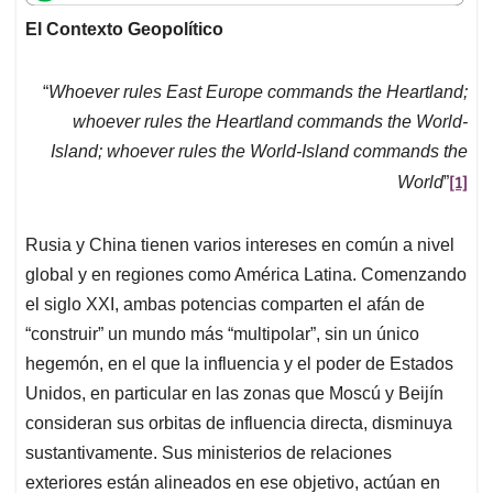
t
e
k
i
e
El Contexto Geopolítico
s
b
e
l
a
A
o
d
d
p
o
I
s
“
Whoever rules East Europe commands the Heartland;
p
k
n
whoever rules the Heartland commands the World-
Island; whoever rules the World-Island commands the
[1]
World
”
Rusia y China tienen varios intereses en común a nivel
global y en regiones como América Latina. Comenzando
el siglo XXI, ambas potencias comparten el afán de
“construir” un mundo más “multipolar”, sin un único
hegemón, en el que la influencia y el poder de Estados
Unidos, en particular en las zonas que Moscú y Beijín
consideran sus orbitas de influencia directa, disminuya
sustantivamente. Sus ministerios de relaciones
exteriores están alineados en ese objetivo, actúan en