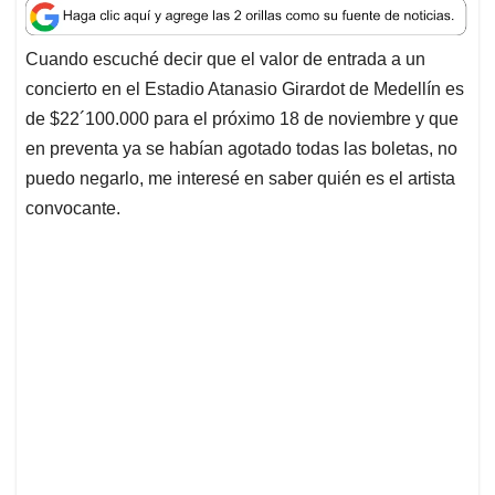
a
c
n
a
r
t
e
k
i
e
Cuando escuché decir que el valor de entrada a un
s
b
e
l
a
concierto en el Estadio Atanasio Girardot de Medellín es
A
o
d
d
p
o
I
s
de $22´100.000 para el próximo 18 de noviembre y que
p
k
n
en preventa ya se habían agotado todas las boletas, no
puedo negarlo, me interesé en saber quién es el artista
convocante.