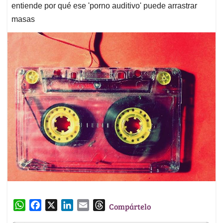
entiende por qué ese 'porno auditivo' puede arrastrar
masas
W
F
X
L
E
T
Compártelo
h
a
i
m
h