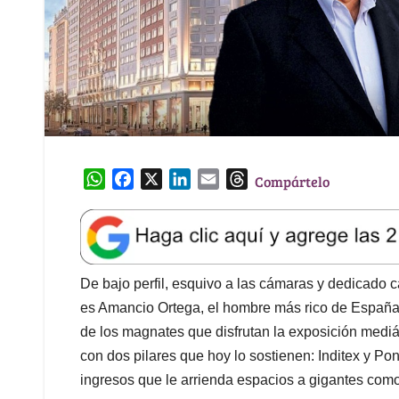
W
F
X
L
E
T
Compártelo
h
a
i
m
h
a
c
n
a
r
t
e
k
i
e
s
b
e
l
a
A
o
d
d
De bajo perfil, esquivo a las cámaras y dedicado c
p
o
I
s
es Amancio Ortega, el hombre más rico de España
p
k
n
de los magnates que disfrutan la exposición mediát
con dos pilares que hoy lo sostienen: Inditex y P
ingresos que le arrienda espacios a gigantes com