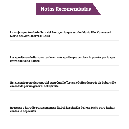
Notas Recomendadas
La mujer que tumbó la lista del Pacto, en la que estaba María Fda. Carrascal,
María del Mar Pizarro y “Lalis
Los opositores de Petro no tuvieron más opción que criticar la puerta por la que
entró a la Casa Blanca
Así encontraron el cuerpo del cura Camilo Torres, 60 años después de haber sido
escondido por un general del Ejército
Regresar a la radio para comentar fútbol, la solución de Iván Mejía para luchar
contra la depresión