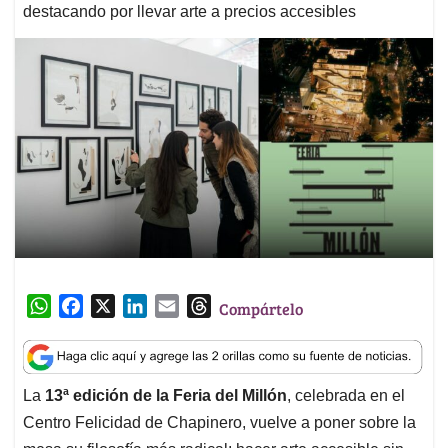
destacando por llevar arte a precios accesibles
W
F
X
L
E
T
Compártelo
h
a
i
m
h
a
c
n
a
r
t
e
k
i
e
La
13ª edición de la Feria del Millón
, celebrada en el
s
b
e
l
a
Centro Felicidad de Chapinero, vuelve a poner sobre la
A
o
d
d