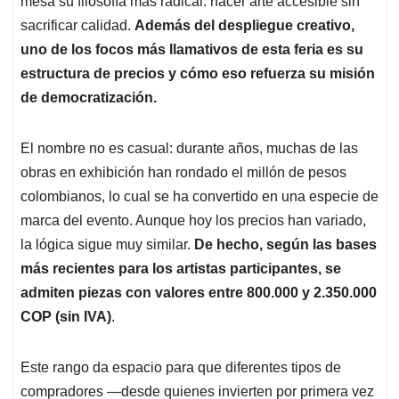
p
o
I
s
mesa su filosofía más radical: hacer arte accesible sin
p
k
n
sacrificar calidad.
Además del despliegue creativo,
uno de los focos más llamativos de esta feria es su
estructura de precios y cómo eso refuerza su misión
de democratización.
El nombre no es casual: durante años, muchas de las
obras en exhibición han rondado el millón de pesos
colombianos, lo cual se ha convertido en una especie de
marca del evento. Aunque hoy los precios han variado,
la lógica sigue muy similar.
De hecho, según las bases
más recientes para los artistas participantes, se
admiten piezas con valores entre
800.000 y 2.350.000
COP (sin IVA)
.
Este rango da espacio para que diferentes tipos de
compradores —desde quienes invierten por primera vez