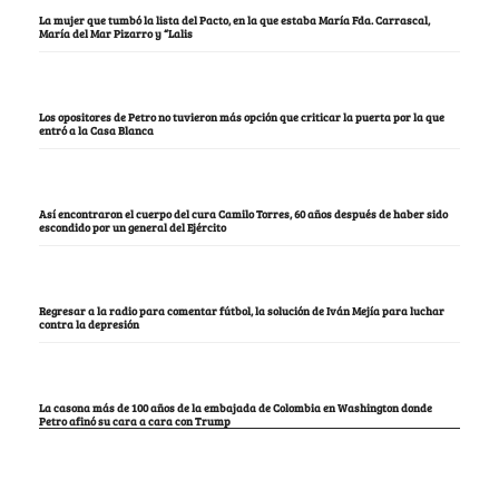
La mujer que tumbó la lista del Pacto, en la que estaba María Fda. Carrascal,
María del Mar Pizarro y “Lalis
Los opositores de Petro no tuvieron más opción que criticar la puerta por la que
entró a la Casa Blanca
Así encontraron el cuerpo del cura Camilo Torres, 60 años después de haber sido
escondido por un general del Ejército
Regresar a la radio para comentar fútbol, la solución de Iván Mejía para luchar
contra la depresión
La casona más de 100 años de la embajada de Colombia en Washington donde
Petro afinó su cara a cara con Trump