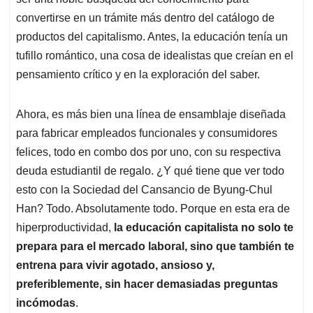
A
o
d
d
p
o
I
s
convertirse en un trámite más dentro del catálogo de
p
k
n
productos del capitalismo. Antes, la educación tenía un
tufillo romántico, una cosa de idealistas que creían en el
pensamiento crítico y en la exploración del saber.
Ahora, es más bien una línea de ensamblaje diseñada
para fabricar empleados funcionales y consumidores
felices, todo en combo dos por uno, con su respectiva
deuda estudiantil de regalo. ¿Y qué tiene que ver todo
esto con la Sociedad del Cansancio de Byung-Chul
Han? Todo. Absolutamente todo. Porque en esta era de
hiperproductividad,
la educación capitalista no solo te
prepara para el mercado laboral, sino que también te
entrena para vivir agotado, ansioso y,
preferiblemente, sin hacer demasiadas preguntas
incómodas
.