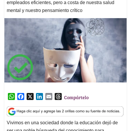
empleados eficientes, pero a costa de nuestra salud
mental y nuestro pensamiento crítico
W
F
X
L
E
T
Compártelo
h
a
i
m
h
a
c
n
a
r
t
e
k
i
e
Vivimos en una sociedad donde la educación dejó de
s
b
e
l
a
ser una noble búsqueda del conocimiento para