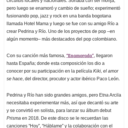
p
o
I
s
circuitos locales y nacionales. Soñaba con ser monja,
p
k
n
pero luego se enamoró y cambio de sueño; experimentó
fusionando pop, jazz y rock en una banda bogotana
llamada Hotel Mama y luego se fue con su amigo Río a
crear Pedrina y Río. Uno de los proyectos de pop –en
algún momento– más destacados del pop colombiano.
“Enamorada”
Con su canción más famosa,
, llegaron
hasta España; donde esta composición los dio a
conocer por su participación en la película
Kiki, el amor
se hace
, del director, procutor y actor ibérico Paco León.
Pedrina y Río han sido grandes amigos, pero Etna Arcila
necesitaba experiementar más, así que decantó su arte
y se convirtió en solista, para lanzar su álbum debut
Prisma
en 2018. De este disco se le recuerdan las
canciones “Hoy”, “Háblame” y la colaboración con el