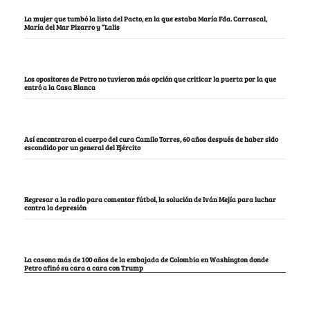
La mujer que tumbó la lista del Pacto, en la que estaba María Fda. Carrascal,
María del Mar Pizarro y “Lalis
Los opositores de Petro no tuvieron más opción que criticar la puerta por la que
entró a la Casa Blanca
Así encontraron el cuerpo del cura Camilo Torres, 60 años después de haber sido
escondido por un general del Ejército
Regresar a la radio para comentar fútbol, la solución de Iván Mejía para luchar
contra la depresión
La casona más de 100 años de la embajada de Colombia en Washington donde
Petro afinó su cara a cara con Trump