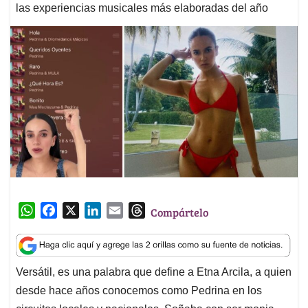
las experiencias musicales más elaboradas del año
W
F
X
L
E
T
Compártelo
h
a
i
m
h
a
c
n
a
r
t
e
k
i
e
Versátil, es una palabra que define a Etna Arcila, a quien
s
b
e
l
a
desde hace años conocemos como Pedrina en los
A
o
d
d