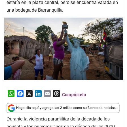
estaría en la plaza central, pero se encuentra varada en
una bodega de Barranquilla
W
F
X
L
E
T
Compártelo
h
a
i
m
h
a
c
n
a
r
t
e
k
i
e
Durante la violencia paramilitar de la década de los
s
b
e
l
a
noventa y los primeros años de la década de los 2000,