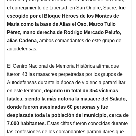
A
o
d
d
p
o
I
s
el corregimiento de Libertad, en San Onofre, Sucre,
fue
p
k
n
escogido por el Bloque Héroes de los Montes de
María como la base de Alias el Oso, Marco Tulio
Pérez, mano derecha de Rodrigo Mercado Pelufo,
alias Cadena,
ambos comandantes de este grupo de
autodefensas.
El Centro Nacional de Memoria Histórica afirma que
fueron 43 las masacres perpetradas por los grupos de
Autodefensas durante la época de violencia paramilitar
en este territorio,
dejando un total de 354 víctimas
fatales, siendo la más notoria la masacre del Salado,
donde fueron asesinadas 60 personas y fue
desplazada toda la población del municipio, cerca de
7.000 habitantes.
Estas cifras fueron conocidas durante
las confesiones de los comandantes paramilitares que