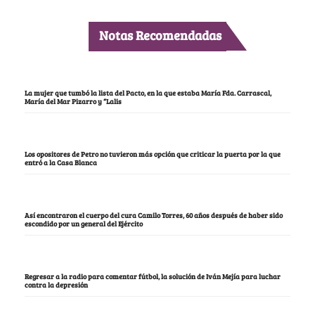
Notas Recomendadas
La mujer que tumbó la lista del Pacto, en la que estaba María Fda. Carrascal,
María del Mar Pizarro y “Lalis
Los opositores de Petro no tuvieron más opción que criticar la puerta por la que
entró a la Casa Blanca
Así encontraron el cuerpo del cura Camilo Torres, 60 años después de haber sido
escondido por un general del Ejército
Regresar a la radio para comentar fútbol, la solución de Iván Mejía para luchar
contra la depresión