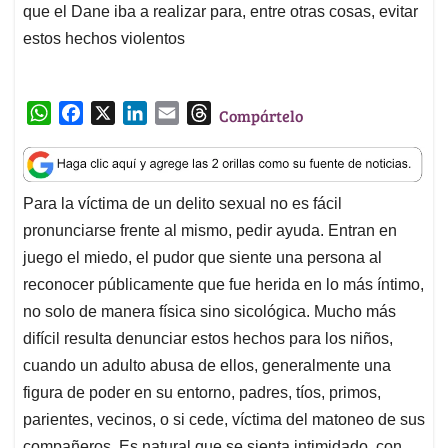
que el Dane iba a realizar para, entre otras cosas, evitar
estos hechos violentos
W
F
X
L
E
T
Compártelo
h
a
i
m
h
a
c
n
a
r
t
e
k
i
e
Para la víctima de un delito sexual no es fácil
s
b
e
l
a
pronunciarse frente al mismo, pedir ayuda. Entran en
A
o
d
d
p
o
I
s
juego el miedo, el pudor que siente una persona al
p
k
n
reconocer públicamente que fue herida en lo más íntimo,
no solo de manera física sino sicológica. Mucho más
difícil resulta denunciar estos hechos para los niños,
cuando un adulto abusa de ellos, generalmente una
figura de poder en su entorno, padres, tíos, primos,
parientes, vecinos, o si cede, víctima del matoneo de sus
compañeros. Es natural que se sienta intimidado, con