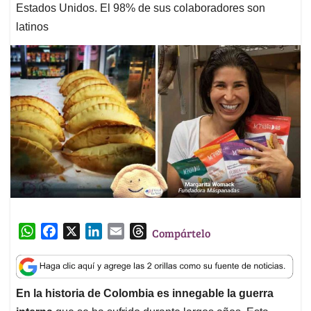
Estados Unidos. El 98% de sus colaboradores son
latinos
W
F
X
L
E
T
Compártelo
h
a
i
m
h
a
c
n
a
r
t
e
k
i
e
En la historia de Colombia es innegable la guerra
s
b
e
l
a