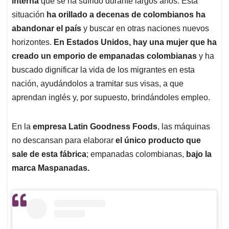
interna
que se ha sufrido durante largos años. Esta
A
o
d
d
p
o
I
s
situación
ha orillado a decenas de colombianos ha
p
k
n
abandonar el país
y buscar en otras naciones nuevos
horizontes.
En Estados Unidos, hay una mujer que ha
creado un emporio de empanadas colombianas
y ha
buscado dignificar la vida de los migrantes en esta
nación, ayudándolos a tramitar sus visas, a que
aprendan inglés y, por supuesto, brindándoles empleo.
En la
empresa Latin Goodness Foods
, las máquinas
no descansan para elaborar
el único producto que
sale de esta fábrica
; empanadas colombianas,
bajo la
marca Maspanadas.